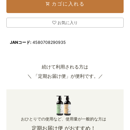
カゴに入れる
shopping_cart
お気に入り
JANコード:
4580708290935
続けて利用される方は
＼ 「定期お届け便」が便利です。／
おひとりでの使用など、使用量が一般的な方は
定期お届け便 がおすすめ！