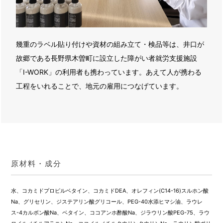
幾重のラベル貼り付けや資材の組み立て・検品等は、井口が
故郷である長野県木曽町に設立した障がい者就労支援施設
「I-WORK」の利用者も携わっています。あえて人が携わる
工程をいれることで、地元の雇用につなげています。
原材料・成分
水、コカミドプロピルベタイン、コカミドDEA、オレフィン(C14-16)スルホン酸
Na、グリセリン、ジステアリン酸グリコール、PEG-40水添ヒマシ油、ラウレ
ス-4カルボン酸Na、ベタイン、ココアンホ酢酸Na、ジラウリン酸PEG-75、ラウ