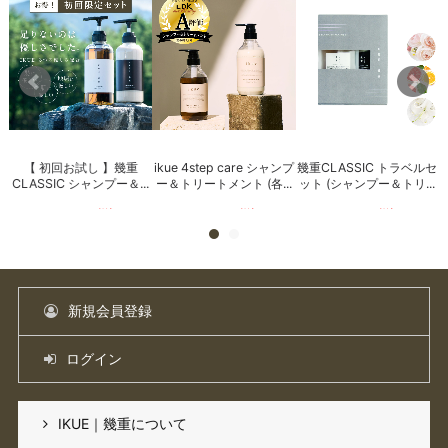
【 初回お試し 】幾重
ikue 4step care シャンプ
幾重CLASSIC トラベルセ
ンプ
CLASSIC シャンプー＆...
ー＆トリートメント (各...
ット (シャンプー＆トリ...
.
3,000
円
(税込)
3,960
円
(税込)
800
円
(税込)
新規会員登録
ログイン
IKUE｜幾重について