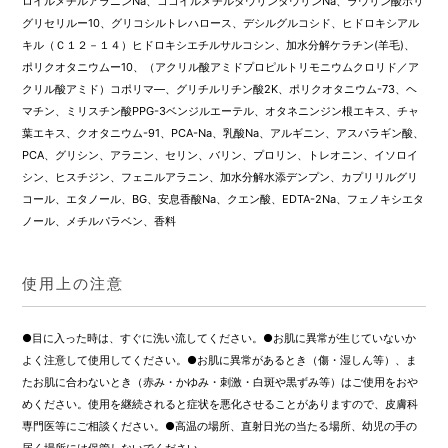
ロイルメチルアラニンNa、ココイルメチルタウリンタウリンNa、ラウリン酸ポリ
グリセリルー10、グリコシルトレハロース、デシルグルコシド、ヒドロキシアル
キル（Ｃ１２－１４）ヒドロキシエチルサルコシン、加水分解ケラチン(羊毛)、
ポリクオタニウムー10、（アクリル酸アミドプロピルトリモニウムクロリド／ア
クリル酸アミド）コポリマ―、グリチルリチン酸2K、ポリクオタニウム-73、ヘ
マチン、ミリスチン酸PPG-3ベンジルエーテル、オタネニンジン根エキス、チャ
葉エキス、クオタニウム-91、PCA-Na、乳酸Na、アルギニン、アスパラギン酸、
PCA、グリシン、アラニン、セリン、バリン、プロリン、トレオニン、イソロイ
シン、ヒスチジン、フェニルアラニン、加水分解水添デンプン、カプリリルグリ
コール、エタノール、BG、安息香酸Na、クエン酸、EDTA-2Na、フェノキシエタ
ノール、メチルパラベン、香料
使用上の注意
●目に入った時は、すぐに洗い流してください。●お肌に異常が生じていないか
よく注意して使用してください。●お肌に異常があるとき（傷・湿しん等）、ま
たお肌に合わないとき（赤み・かゆみ・刺激・白斑や黒ずみ等）はご使用をおや
めください。使用を継続されると症状を悪化させることがありますので、皮膚科
専門医等にご相談ください。●高温の場所、直射日光の当たる場所、幼児の手の
届く場所には保管しないでください。