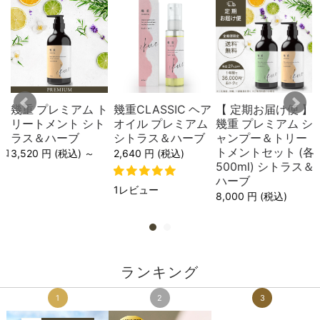
】
幾重 プレミアム ト
幾重CLASSIC ヘア
【 定期お届け便 】
ト
リートメント シト
オイル プレミアム
幾重 プレミアム シ
ト
ラス＆ハーブ
シトラス＆ハーブ
ャンプー＆トリー
sコ
トメントセット (各
3,520
円
(税込
) ～
2,640
円
(税込
)
500ml) シトラス＆
ハーブ
1レビュー
8,000
円
(税込
)
ランキング
1
2
3