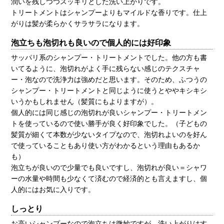
潤いを残しつつスッキリとした洗い上がりです。
トリートメントはシャンプーよりもマイルドな香りです。仕上
がりは髪が柔らかくサラサラになります。
泡立ちも泡切れも良いので個人的には好印象
サッパリ系のシャンプー・トリートメントでした。他の方も書
いてるように、泡切れがよく手に残らない感じのテクスチャ
ー・泡なので洗浄力は強めだと思います。そのため、ふつうの
シャンプー・トリートメントと同じように使うとややキシキシ
いうかもしれません（髪質にもよりますが）。
個人的には同じ感じの泡切れが良いシャンプー・トリートメン
トを使っているので使い勝手が良く好印象でした。（子どもの
髪質が細くて本数が少ないタイプなので、泡切れよいのを好ん
で使っていることもあり使い方がわかるという理由もあるか
も）
泡立ちが良いので少量でも良いですし、泡切れが良い＝シャワ
ーの水量や時間も少なくて済むので経済的とも言えますし、個
人的にはお気に入りです。
しっとり
お高いシャンプーなので泡立ちは微妙ですが、洗い上がりはす