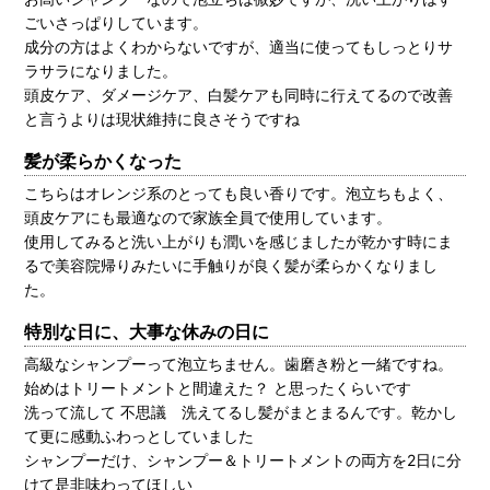
ごいさっぱりしています。
成分の方はよくわからないですが、適当に使ってもしっとりサ
ラサラになりました。
頭皮ケア、ダメージケア、白髪ケアも同時に行えてるので改善
と言うよりは現状維持に良さそうですね
髪が柔らかくなった
こちらはオレンジ系のとっても良い香りです。泡立ちもよく、
頭皮ケアにも最適なので家族全員で使用しています。
使用してみると洗い上がりも潤いを感じましたが乾かす時にま
るで美容院帰りみたいに手触りが良く髪が柔らかくなりまし
た。
特別な日に、大事な休みの日に
高級なシャンプーって泡立ちません。歯磨き粉と一緒ですね。
始めはトリートメントと間違えた？ と思ったくらいです
洗って流して 不思議 洗えてるし髪がまとまるんです。乾かし
て更に感動ふわっとしていました
シャンプーだけ、シャンプー＆トリートメントの両方を2日に分
けて是非味わってほしい