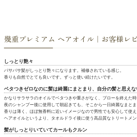
幾重プレミアム ヘアオイル｜お客様レ
しっとり艶々
パサパサ髪がしっとり艶々になります。補修されている感じ。
香りも自然でとても良いです。ずっと使い続けたいです。
ベタつきゼロなのに髪は綺麗にまとまり、自分の髪と思えな
かなりサラサラのオイルでベタつきや重さがなく、ブローを終えた時
夜のシャンプー後に使用して朝起きても、そこから一日綺麗なまとま
香りは薄く、ほぼ無香料に近いイメージなので男性でも安心して使え
ヘアオイルというより、タオルドライ後に使う高品質なトリートメン
髪がしっとりいていてカールもクルン