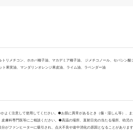
ニルトリメチコン、ホホバ種子油、マカデミア種子油、 ジメチコノール、セバシン酸ジ
モット果実油、マンダリンオレンジ果皮油、ライム油、ラベンダー油
いかよく注意して使用してください。●お肌に異常があるとき（傷・湿しん等）、ま
、皮膚科専門医等にご相談ください。●高温の場所、直射日光の当たる場所、幼児
性分がファンヒーターに吸引され、点火不良や途中消化の原因となることがありま