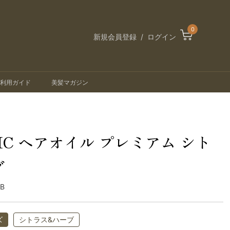
0
新規会員登録
ログイン
利用ガイド
美髪マガジン
IC ヘアオイル プレミアム シト
ブ
0B
ズ
シトラス&ハーブ