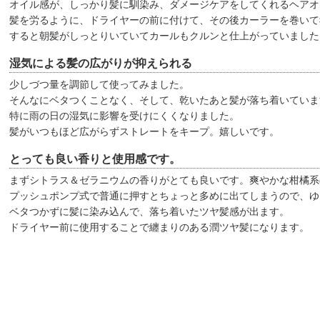
オイル感が、しっかり髪に馴染み、ダメージケアをしてくれるヘアオ
髪を労るように、ドライヤーの前に付けて、その後カーラーを巻いて
すると朝髪がしっとりいていてカールもクルンと仕上がっていました
湿気による髪の広がりが抑えられる
少しづつ量を調節して使ってみました。
そんなにベタつくことなく、そして、乾いたあと髪が落ち着いていま
特に雨の日の湿気に影響を受けにくくなりました。
髪がいつもほど広がらずストレートをキープ。嬉しいです。
とっても良い香りと使用感です。
まずシトラス＆ゼラニウムの香りがとても良いです。爽やかな柑橘系
プッシュポンプ式で普通に押すとちょっと多めに出てしまうので、ゆ
ベタつかずに髪に染み込んで、落ち着いたツヤ髪感が出ます。
ドライヤー前に使用することで纏まりのある潤ツヤ髪になります。