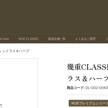
ir Care
IKUE CLASSIC
取扱店舗一覧
よくあるご質問
ご
アム シトラス＆ハーブ
幾重CLASS
ラス＆ハー
商品コード:
DL-O02-006
IKUEプレミアムシリー