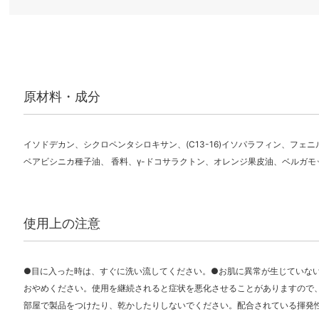
原材料・成分
イソドデカン、シクロペンタシロキサン、(C13-16)イソパラフィン、フェ
ベアビシニカ種子油、 香料、γ-ドコサラクトン、オレンジ果皮油、ベルガ
使用上の注意
●目に入った時は、すぐに洗い流してください。●お肌に異常が生じていな
おやめください。使用を継続されると症状を悪化させることがありますので
部屋で製品をつけたり、乾かしたりしないでください。配合されている揮発