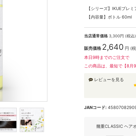
【シリーズ】IKUEプレ
【内容量】ボトル 60ml
当店通常価格
3,300
円 (税込)
2,640
販売価格
円 (税
本日9時までのご注文で
この商品は、最短で【8月
レビューを見る
JANコード:
4580708290
幾重CLASSIC ヘ