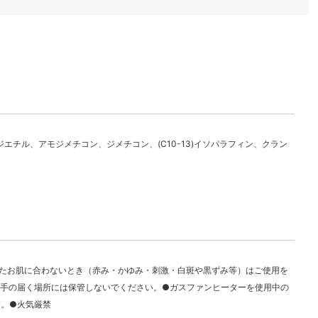
エチル、アモジメチコン、ジメチコン、(C10-13)イソパラフィン、クラン
たお肌に合わないとき（赤み・かゆみ・刺激・白斑や黒ずみ等）はご使用を
の手の届く場所には保管しないでください。●ガスファンヒーターを使用中の
す。●火気厳禁