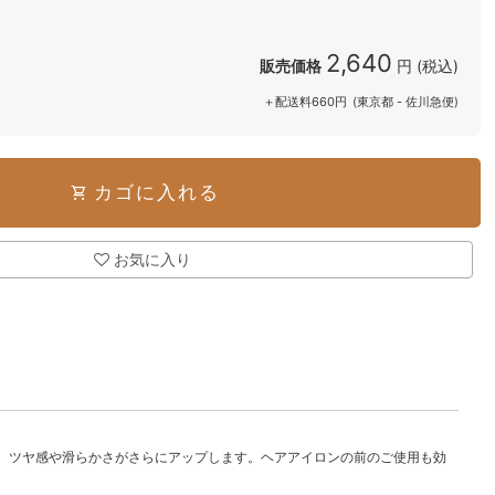
2,640
販売価格
円 (税込)
＋配送料660円
(東京都 - 佐川急便)
カゴに入れる
shopping_cart
お気に入り
、ツヤ感や滑らかさがさらにアップします。ヘアアイロンの前のご使用も効