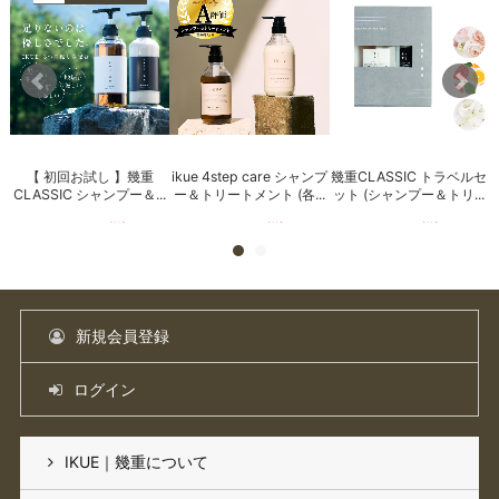
【 初回お試し 】幾重
ikue 4step care シャンプ
幾重CLASSIC トラベルセ
ンプ
CLASSIC シャンプー＆...
ー＆トリートメント (各...
ット (シャンプー＆トリ...
.
3,000
円
(税込)
3,960
円
(税込)
800
円
(税込)
新規会員登録
ログイン
IKUE｜幾重について