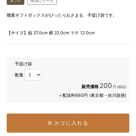
ギフト
IKUEシリーズ
幾重ギフトボックスがぴったりおさまる、手提げ袋です。
【サイズ】縦 27.0cm 横 22.0cm マチ 12.0cm
手提げ袋
数量
200
販売価格
円 (税込)
＋配送料660円
(東京都 - 佐川急便)
カゴに入れる
shopping_cart