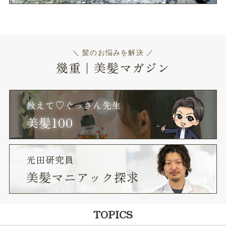
＼ 髪のお悩みを解決 ／
幾重｜美髪マガジン
教えて♡ぐっさん先生
美髪100
光田研究員
美髪マニアック探求
TOPICS